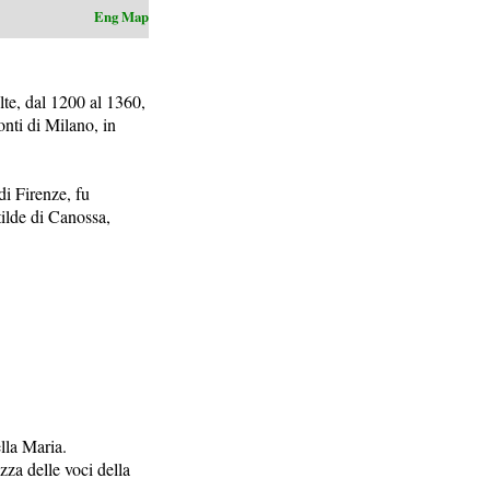
Eng
Map
lte, dal 1200 al 1360,
onti di Milano, in
di Firenze, fu
tilde di Canossa,
lla Maria.
ezza delle voci della