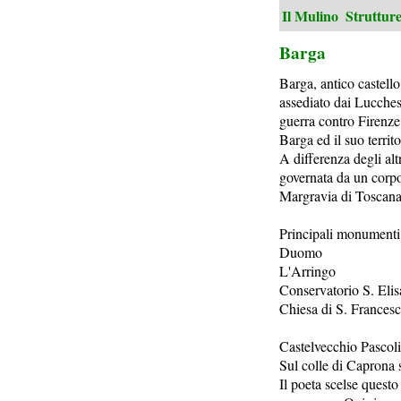
Il Mulino
Struttur
Barga
Barga, antico castello
assediato dai Lucchesi
guerra contro Firenze
Barga ed il suo territ
A differenza degli altr
governata da un corpo
Margravia di Toscana
Principali monumenti
Duomo
L'Arringo
Conservatorio S. Elis
Chiesa di S. Frances
Castelvecchio Pascoli
Sul colle di Caprona 
Il poeta scelse questo 