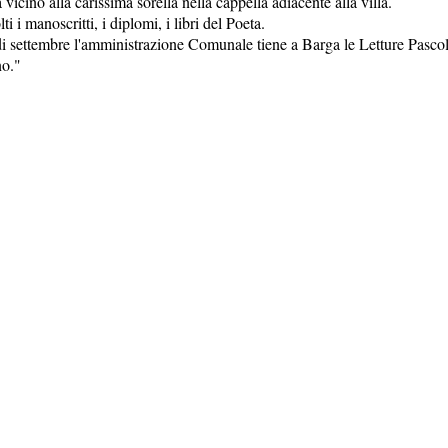
icino alla carissima sorella nella cappella adiacente alla villa.
i i manoscritti, i diplomi, i libri del Poeta.
 settembre l'amministrazione Comunale tiene a Barga le Letture Pascol
no."