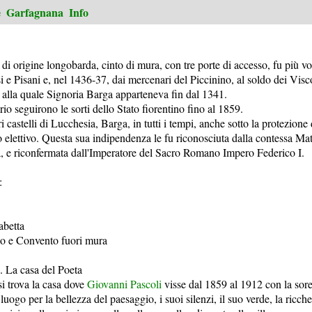
e
Garfagnana
Info
 di origine longobarda, cinto di mura, con tre porte di accesso, fu più vo
 e Pisani e, nel 1436-37, dai mercenari del Piccinino, al soldo dei Visc
 alla quale Signoria Barga apparteneva fin dal 1341.
orio seguirono le sorti dello Stato fiorentino fino al 1859.
i castelli di Lucchesia, Barga, in tutti i tempi, anche sotto la protezione 
 elettivo. Questa sua indipendenza le fu riconosciuta dalla contessa Ma
, e riconfermata dall'Imperatore del Sacro Romano Impero Federico I.
:
abetta
co e Convento fuori mura
. La casa del Poeta
si trova la casa dove
Giovanni Pascoli
visse dal 1859 al 1912 con la sore
luogo per la bellezza del paesaggio, i suoi silenzi, il suo verde, la ricch